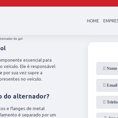
(21)
97003-4747
(21)
2601-23
HOME
EMPRE
lternador do gol
ol
componente essencial para
veículo. Ele é responsável
ue por sua vez supre a
presentes no veículo.
 do alternador?
cos e flanges de metal
olamento é separado por um