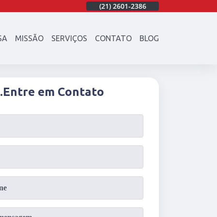
86
(21)
97003-4747
(21)
2601-2386
(21)
97003-4747
SA
MISSÃO
SERVIÇOS
CONTATO
BLOG
.
Entre em Contato