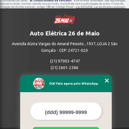
O conteúdo do texto "
ar condicionado de veiculos
" é de direito reservado. Sua reprodução,
parcial ou total, mesmo citando nossos links, é proibida sem a autorização do autor. Crime de
violação de direito autoral – artigo 184 do Código Penal –
Lei 9610/98 - Lei de direitos autorais
.
Auto Elétrica 26 de Maio
Avenida Alzira Vargas do Amaral Peixoto , 1937, LOJA 2 São
Gonçalo - CEP: 24721-020
(21) 97003-4747
(21) 2601-2386
Home
Olá! Fale agora pelo WhatsApp.
Empresa
Missão
Serviços
Contato
Mapa do site
Mais Serviços