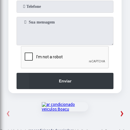
Enviar
‹
›