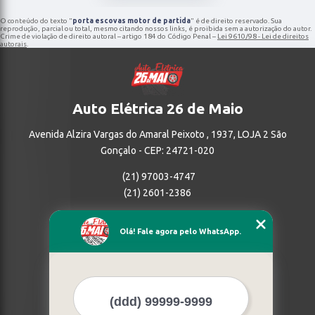
O conteúdo do texto "
porta escovas motor de partida
" é de direito reservado. Sua
reprodução, parcial ou total, mesmo citando nossos links, é proibida sem a autorização do autor.
Crime de violação de direito autoral – artigo 184 do Código Penal –
Lei 9610/98 - Lei de direitos
autorais
.
Auto Elétrica 26 de Maio
Avenida Alzira Vargas do Amaral Peixoto , 1937, LOJA 2 São
Gonçalo - CEP: 24721-020
(21) 97003-4747
(21) 2601-2386
Home
Olá! Fale agora pelo WhatsApp.
Empresa
Missão
Serviços
Contato
Mapa do site