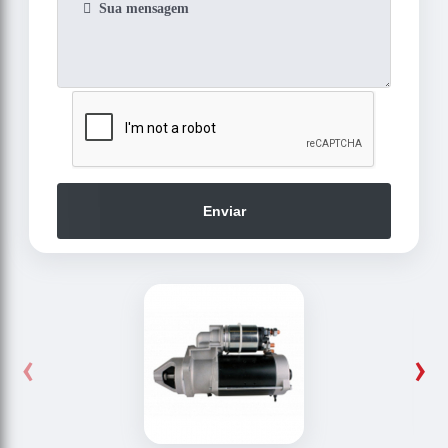
Enviar
‹
›