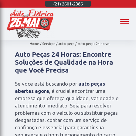
(21)
97003-4747
(21)
2601-2386
(21)
97003-4747
(
Home
Serviços
auto peça
auto peças 24 horas
Auto Peças 24 Horas: Encontre
Soluções de Qualidade na Hora
que Você Precisa
Se você está buscando por
auto peças
abertas agora
, é crucial encontrar uma
empresa que ofereça qualidade, variedade e
atendimento imediato. Seja para resolver
problemas com o veículo ou substituir peças
desgastadas, contar com um serviço de
confiança é essencial para garantir sua
segurança e o bom funcionamento do carro.