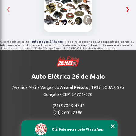
‹
›
O conteúdo do texto "
auto peças 24 horas
" é de direito reservado. Sua reprodução, parcial ou
total, mesmo citando nossos links, é proibida sem a autorização do autor. Crime de violação de
direito autoral – artigo 184 do Código Penal –
Lei 9610/98 - Lei de direitos autorais
.
Auto Elétrica 26 de Maio
Avenida Alzira Vargas do Amaral Peixoto , 1937, LOJA 2 São
Gonçalo - CEP: 24721-020
(21) 97003-4747
(21) 2601-2386
Home
Olá! Fale agora pelo WhatsApp.
Empresa