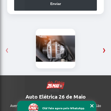
Enviar
‹
›
Auto Elétrica 26 de Maio
Avenida Alzira Vargas do Amaral Peixoto , 1937, LOJA 2 São
Olá! Fale agora pelo WhatsApp.