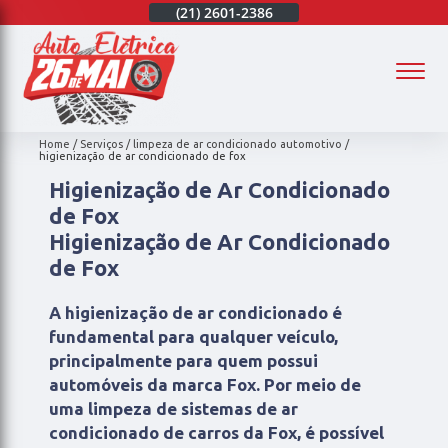
(21)
97003-4747
(21)
2601-2386
(21)
97003-4747
(
Home
Serviços
limpeza de ar condicionado automotivo
higienização de ar condicionado de fox
Higienização de Ar Condicionado
de Fox
Higienização de Ar Condicionado
de Fox
A higienização de ar condicionado é
fundamental para qualquer veículo,
principalmente para quem possui
automóveis da marca Fox. Por meio de
uma limpeza de sistemas de ar
condicionado de carros da Fox, é possível