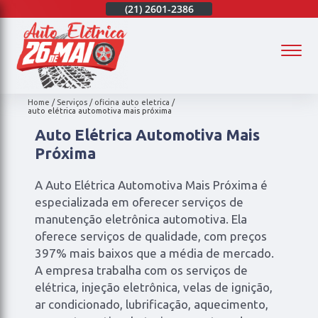
(21)
97003-4747
(21)
2601-2386
(21)
97003-4747
(
Home
Serviços
oficina auto eletrica
auto elétrica automotiva mais próxima
Auto Elétrica Automotiva Mais
Próxima
A Auto Elétrica Automotiva Mais Próxima é
especializada em oferecer serviços de
manutenção eletrônica automotiva. Ela
oferece serviços de qualidade, com preços
397% mais baixos que a média de mercado.
A empresa trabalha com os serviços de
elétrica, injeção eletrônica, velas de ignição,
ar condicionado, lubrificação, aquecimento,