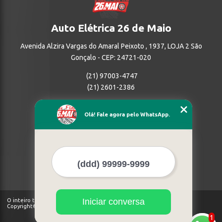
Auto Elétrica 26 de Maio
Avenida Alzira Vargas do Amaral Peixoto , 1937, LOJA 2 São
Gonçalo - CEP: 24721-020
(21) 97003-4747
(21) 2601-2386
Home
Olá! Fale agora pelo WhatsApp.
Empresa
Missão
Serviços
Contato
Mapa do site
Mais Serviços
Iniciar conversa
O inteiro teor deste site está sujeito à proteção de direitos autorais.
Copyright© Auto Elétrica 26 de Maio (Lei 9610 de 19/02/1998)
1