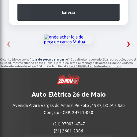
Enviar
‹
›
O conteúdo do texto "
loja de peça para carro
" é de direito reservado. Sua reprodução, parcial
ou total, mesmo citando nossos links, é proibida sem a autorização do autor. Crime de violação
de direito autoral – artigo 184 do Código Penal –
Lei 9610/98 - Lei de direitos autorais
.
Auto Elétrica 26 de Maio
Avenida Alzira Vargas do Amaral Peixoto , 1937, LOJA 2 São
Gonçalo - CEP: 24721-020
(21) 97003-4747
(21) 2601-2386