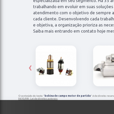
especializada em seu segmento. Há 35 
trabalhando em evoluir em suas soluções
atendimento com o objetivo de sempre a
cada cliente. Desenvolvendo cada trabalh
e objetiva, a organização prioriza as nece
Saiba mais entrando em contato hoje me
‹
O conteúdo do texto "
bobina de campo motor de partida
" é de direito reser
9610/98 - Lei de direitos autorais
.