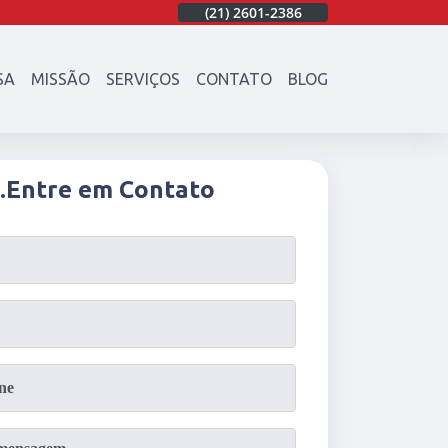
86
(21)
97003-4747
(21)
2601-2386
(21)
97003-4747
SA
MISSÃO
SERVIÇOS
CONTATO
BLOG
.
Entre em Contato