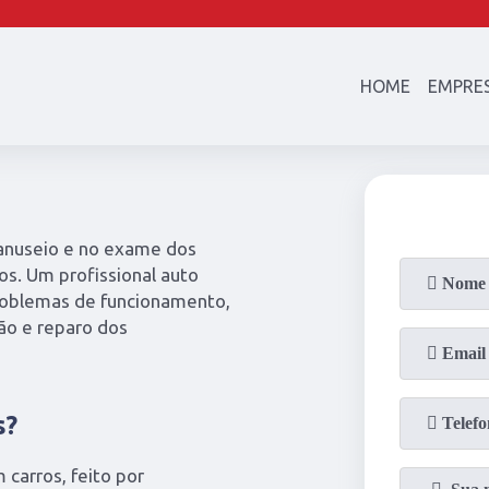
(21)
97003-4747
(21)
2601-23
HOME
EMPRE
manuseio e no exame dos
los. Um profissional auto
problemas de funcionamento,
o e reparo dos
s?
 carros, feito por