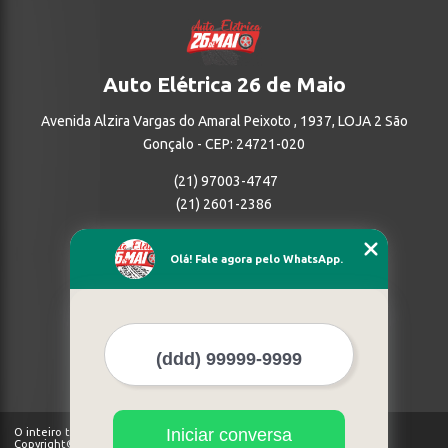
Auto Elétrica 26 de Maio
Avenida Alzira Vargas do Amaral Peixoto , 1937, LOJA 2 São
Gonçalo - CEP: 24721-020
(21) 97003-4747
(21) 2601-2386
Home
Olá! Fale agora pelo WhatsApp.
Empresa
Missão
Serviços
Contato
Mapa do site
Mais Serviços
Iniciar conversa
O inteiro teor deste site está sujeito à proteção de direitos autorais.
Copyright© Auto Elétrica 26 de Maio (Lei 9610 de 19/02/1998)