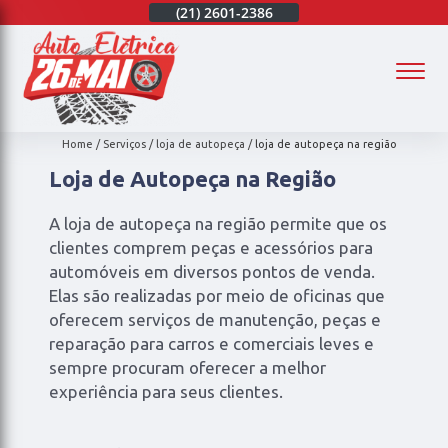
(21)
97003-4747
(21)
2601-2386
(21)
97003-4747
(
Home
Serviços
loja de autopeça
loja de autopeça na região
Loja de Autopeça na Região
A loja de autopeça na região permite que os
clientes comprem peças e acessórios para
automóveis em diversos pontos de venda.
Elas são realizadas por meio de oficinas que
oferecem serviços de manutenção, peças e
reparação para carros e comerciais leves e
sempre procuram oferecer a melhor
experiência para seus clientes.