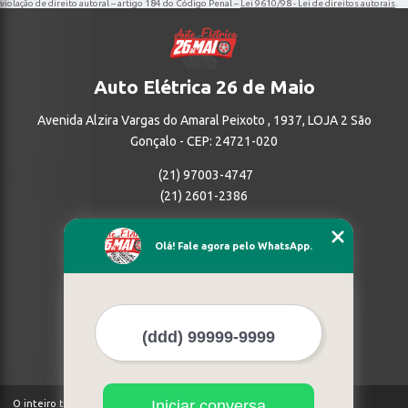
violação de direito autoral – artigo 184 do Código Penal –
Lei 9610/98 - Lei de direitos autorais
.
Auto Elétrica 26 de Maio
Avenida Alzira Vargas do Amaral Peixoto , 1937, LOJA 2 São
Gonçalo - CEP: 24721-020
(21) 97003-4747
(21) 2601-2386
Home
Olá! Fale agora pelo WhatsApp.
Empresa
Missão
Serviços
Contato
Mapa do site
Mais Serviços
Iniciar conversa
O inteiro teor deste site está sujeito à proteção de direitos autorais.