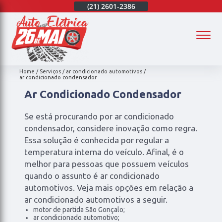
(21)
97003-4747
(21)
2601-2386
(21)
97003-4747
(
Home
Serviços
ar condicionado automotivos
ar condicionado condensador
Ar Condicionado Condensador
Se está procurando por ar condicionado
condensador, considere inovação como regra.
Essa solução é conhecida por regular a
temperatura interna do veículo. Afinal, é o
melhor para pessoas que possuem veículos
quando o assunto é ar condicionado
automotivos. Veja mais opções em relação a
ar condicionado automotivos a seguir.
motor de partida São Gonçalo;
ar condicionado automotivo;