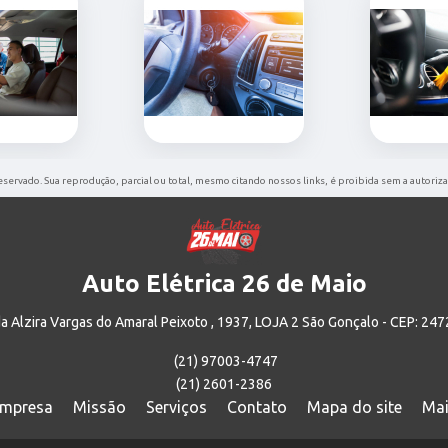
reservado. Sua reprodução, parcial ou total, mesmo citando nossos links, é proibida sem a autoriza
Auto Elétrica 26 de Maio
a Alzira Vargas do Amaral Peixoto , 1937, LOJA 2 São Gonçalo - CEP: 24
(21) 97003-4747
(21) 2601-2386
mpresa
Missão
Serviços
Contato
Mapa do site
Mai