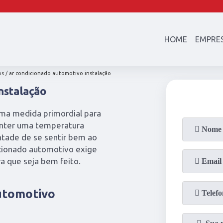
(21)
97003-4747
(21)
2601-23
HOME
EMPRE
os
ar condicionado automotivo instalação
nstalação
uma medida primordial para
anter uma temperatura
ontade de se sentir bem ao
dicionado automotivo exige
a que seja bem feito.
utomotivo