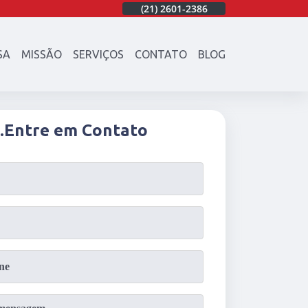
86
(21)
97003-4747
(21)
2601-2386
(21)
97003-4747
SA
MISSÃO
SERVIÇOS
CONTATO
BLOG
.
Entre em Contato