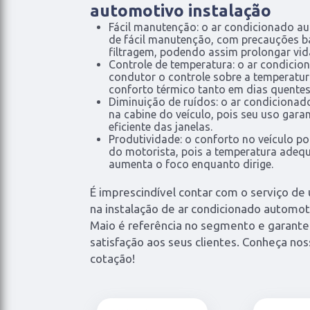
automotivo instalação
Fácil manutenção: o ar condicionado 
de fácil manutenção, com precauções bá
filtragem, podendo assim prolongar vid
Controle de temperatura: o ar condici
condutor o controle sobre a temperatu
conforto térmico tanto em dias quentes
Diminuição de ruídos: o ar condicionad
na cabine do veículo, pois seu uso gara
eficiente das janelas.
Produtividade: o conforto no veículo p
do motorista, pois a temperatura adeq
aumenta o foco enquanto dirige.
É imprescindível contar com o serviço d
na instalação de ar condicionado automoti
Maio é referência no segmento e garante 
satisfação aos seus clientes. Conheça noss
cotação!