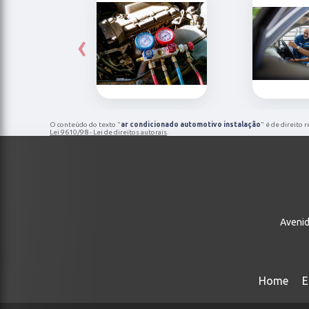
‹
O conteúdo do texto "
ar condicionado automotivo instalação
" é de direito 
Lei 9610/98 - Lei de direitos autorais
.
Avenid
Home
E