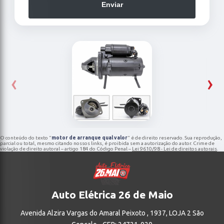
Enviar
‹
›
O conteúdo do texto "
motor de arranque qual valor
" é de direito reservado. Sua reprodução,
parcial ou total, mesmo citando nossos links, é proibida sem a autorização do autor. Crime de
violação de direito autoral – artigo 184 do Código Penal –
Lei 9610/98 - Lei de direitos autorais
.
Auto Elétrica 26 de Maio
Avenida Alzira Vargas do Amaral Peixoto , 1937, LOJA 2 São