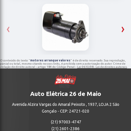
‹
›
O conteúdo do texto "
motores arranque valores
" é de direito reservado. Sua reprodução,
parcial ou total, mesmo citando nossos links, é proibida sem a autorização do autor. Crime de
violação de direito autoral – artigo 184 do Código Penal –
Lei 9610/98 - Lei de direitos autorais
.
Auto Elétrica 26 de Maio
Avenida Alzira Vargas do Amaral Peixoto , 1937, LOJA 2 São
Gonçalo - CEP: 24721-020
(21) 97003-4747
(21) 2601-2386