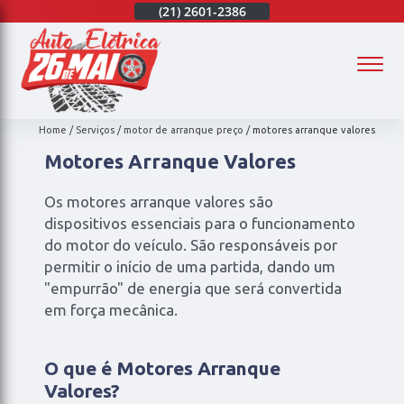
(21)
97003-4747
(21)
2601-2386
(21)
97003-4747
(
Home
Serviços
motor de arranque preço
motores arranque valores
Motores Arranque Valores
Os motores arranque valores são
dispositivos essenciais para o funcionamento
do motor do veículo. São responsáveis por
permitir o início de uma partida, dando um
"empurrão" de energia que será convertida
em força mecânica.
O que é Motores Arranque
Valores?