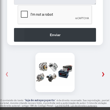
Enviar
‹
›
O conteúdo do texto "
loja de autopeça perto
" é de direito reservado. Sua reprodução, parcial
ou total, mesmo citando nossos links, é proibida sem a autorização do autor. Crime de violação
de direito autoral – artigo 184 do Código Penal –
Lei 9610/98 - Lei de direitos autorais
.