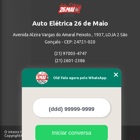
Auto Elétrica 26 de Maio
Avenida Alzira Vargas do Amaral Peixoto , 1937, LOJA 2 São
Gonçalo - CEP: 24721-020
(21) 97003-4747
(21) 2601-2386
Home
Olá! Fale agora pelo WhatsApp.
Empresa
Missão
Serviços
Contato
Mapa do site
Mais Serviços
Iniciar conversa
O inteiro teor deste site está sujeito à proteção de direitos autorais.
Copyright© Auto Elétrica 26 de Maio (Lei 9610 de 19/02/1998)